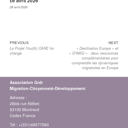
16 avril 2026
28 avril 2026
PREVIOUS
NEXT
Le Projet You(th) CARE for
« Destination Europe » et
change
« D²IMIG » : deux ressources
complémentaires pour
comprendre les dynamiques
migratoires en Europe
Association Grdr
Migration-Citoyenneté-Développement
Adresse :
26bis rue Kléber,
93100 Montreuil
Cedex France
Tél : +(331)48577580