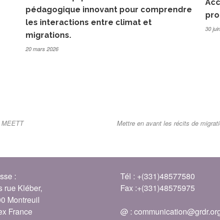
Acc
pédagogique innovant pour comprendre
pro
les interactions entre climat et
30 jui
migrations.
20 mars 2026
jet MEETT
Mettre en avant les récits de migrati
sse :
Tél : +(331)48577580
s rue Kléber,
Fax :+(331)48575975
0 Montreuil
x France
@ :
communication@grdr.or