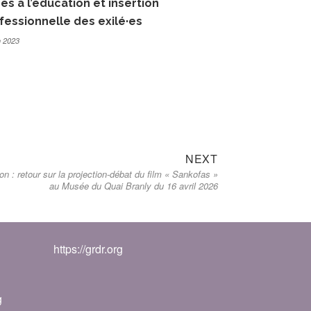
ès à l’éducation et insertion
fessionnelle des exilé·es
n 2023
NEXT
on : retour sur la projection-débat du film « Sankofas »
au Musée du Quai Branly du 16 avril 2026
https://grdr.org
g